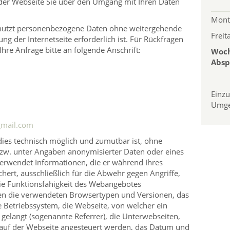
 der Webseite Sie über den Umgang mit Ihren Daten
Mont
d nutzt personenbezogene Daten ohne weitergehende
Freit
ung der Internetseite erforderlich ist. Für Rückfragen
hre Anfrage bitte an folgende Anschrift:
Woch
Absp
Einz
Umg
gmail.com
dies technisch möglich und zumutbar ist, ohne
w. unter Angaben anonymisierter Daten oder eines
erwendet Informationen, die er während Ihres
hert, ausschließlich für die Abwehr gegen Angriffe,
die Funktionsfähigkeit des Webangebotes
nen die verwendeten Browsertypen und Versionen, das
Betriebssystem, die Webseite, von welcher ein
gelangt (sogenannte Referrer), die Unterwebseiten,
 auf der Webseite angesteuert werden, das Datum und