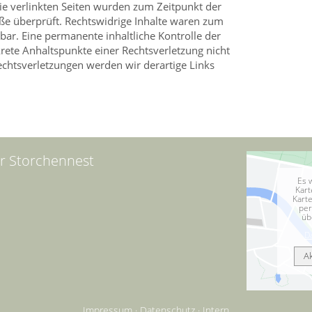
Die verlinkten Seiten wurden zum Zeitpunkt der
ße überprüft. Rechtswidrige Inhalte waren zum
bar. Eine permanente inhaltliche Kontrolle der
krete Anhaltspunkte einer Rechtsverletzung nicht
chtsverletzungen werden wir derartige Links
r Storchennest
Es 
Kart
Kart
per
üb
D
A
Impressum
·
Datenschutz
·
Intern