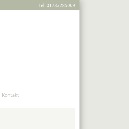
Tel. 01733285009
Kontakt