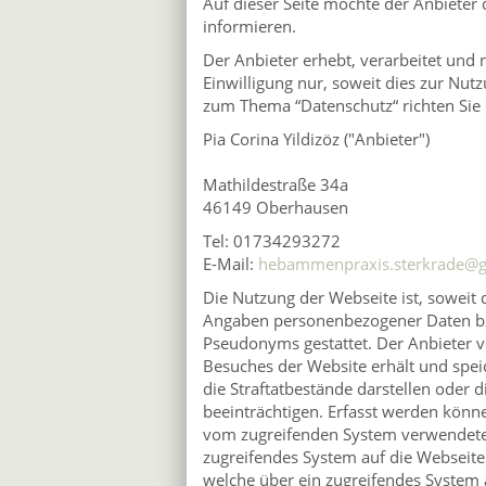
Auf dieser Seite möchte der Anbieter
informieren.
Der Anbieter erhebt, verarbeitet un
Einwilligung nur, soweit dies zur Nutz
zum Thema “Datenschutz“ richten Sie I
Pia Corina Yildizöz ("Anbieter")
Mathildestraße 34a
46149 Oberhausen
Tel: 01734293272
E-Mail:
hebammenpraxis.sterkrade@
Die Nutzung der Webseite ist, soweit 
Angaben personenbezogener Daten bz
Pseudonyms gestattet. Der Anbieter v
Besuches der Website erhält und speic
die Straftatbestände darstellen oder 
beeinträchtigen. Erfasst werden kön
vom zugreifenden System verwendete 
zugreifendes System auf die Webseite 
welche über ein zugreifendes System