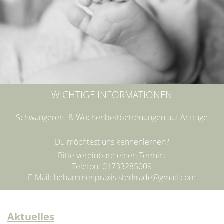
WICHTIGE INFORMATIONEN
Schwangeren- & Wochenbettbetreuungen auf Anfrage
Du möchtest uns kennenlernen?
Bitte vereinbare einen Termin:
Telefon: 01733285009
E-Mail:
hebammenpraxis.sterkrade@gmail.com
Aktuelles