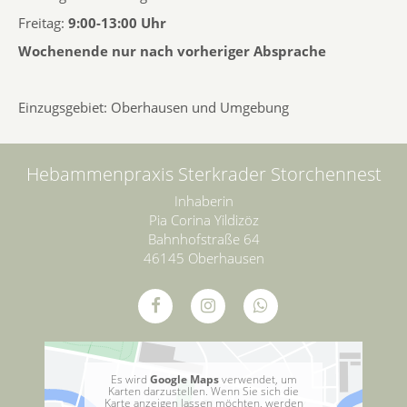
Freitag:
9:00-13:00 Uhr
Wochenende nur nach vorheriger Absprache
Einzugsgebiet: Oberhausen und Umgebung
Hebammenpraxis Sterkrader Storchennest
Inhaberin
Pia Corina Yildizöz
Bahnhofstraße 64
46145 Oberhausen
Es wird
Google Maps
verwendet, um
Karten darzustellen. Wenn Sie sich die
Karte anzeigen lassen möchten, werden