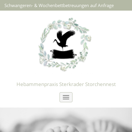
Schwangeren- & Wochenbettbetreuungen auf Anfrage
Hebammenpraxis Sterkrader Storchennest
Toggle
navigation